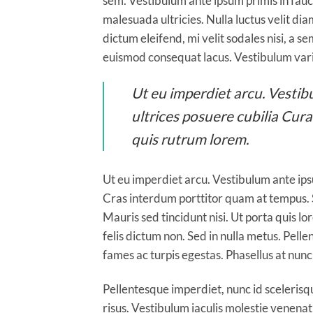
sem. Vestibulum ante ipsum primis in fauci
malesuada ultricies. Nulla luctus velit di
dictum eleifend, mi velit sodales nisi, a se
euismod consequat lacus. Vestibulum vari
Ut eu imperdiet arcu. Vestibu
ultrices posuere cubilia Cur
quis rutrum lorem.
Ut eu imperdiet arcu. Vestibulum ante ipsu
Cras interdum porttitor quam at tempus. S
Mauris sed tincidunt nisi. Ut porta quis 
felis dictum non. Sed in nulla metus. Pell
fames ac turpis egestas. Phasellus at nunc 
Pellentesque imperdiet, nunc id scelerisque
risus. Vestibulum iaculis molestie venenatis