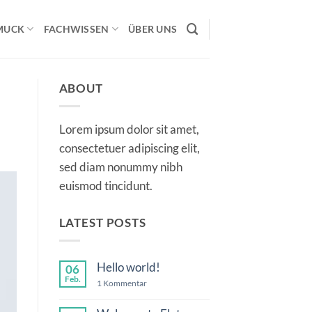
MUCK
FACHWISSEN
ÜBER UNS
ABOUT
Lorem ipsum dolor sit amet,
consectetuer adipiscing elit,
sed diam nonummy nibh
euismod tincidunt.
LATEST POSTS
Hello world!
06
Feb.
zu
1 Kommentar
Hello
world!