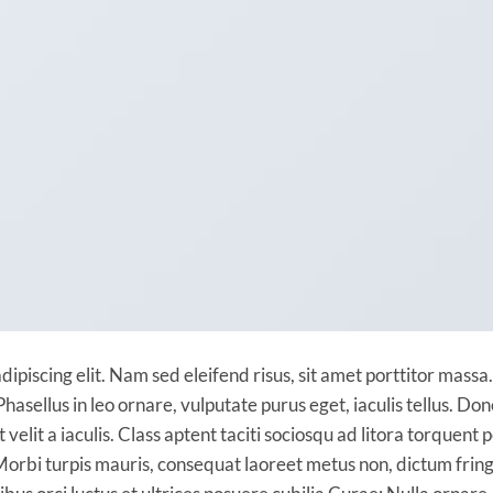
ipiscing elit. Nam sed eleifend risus, sit amet porttitor massa.
Phasellus in leo ornare, vulputate purus eget, iaculis tellus. Do
velit a iaculis. Class aptent taciti sociosqu ad litora torquent 
orbi turpis mauris, consequat laoreet metus non, dictum fring