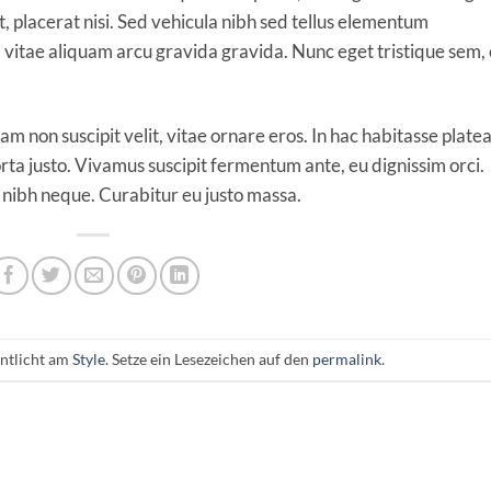
 placerat nisi. Sed vehicula nibh sed tellus elementum
vitae aliquam arcu gravida gravida. Nunc eget tristique sem,
iam non suscipit velit, vitae ornare eros. In hac habitasse plate
rta justo. Vivamus suscipit fermentum ante, eu dignissim orci.
c nibh neque. Curabitur eu justo massa.
entlicht am
Style
. Setze ein Lesezeichen auf den
permalink
.