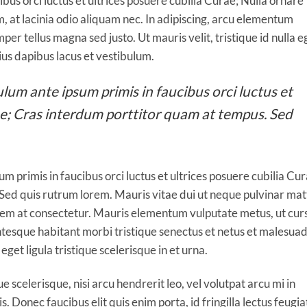
bus orci luctus et ultrices posuere cubilia Curae; Nulla ornare
am, at lacinia odio aliquam nec. In adipiscing, arcu elementum
mper tellus magna sed justo. Ut mauris velit, tristique id nulla e
us dapibus lacus et vestibulum.
lum ante ipsum primis in faucibus orci luctus et
ae; Cras interdum porttitor quam at tempus. Sed
m primis in faucibus orci luctus et ultrices posuere cubilia Cur
ed quis rutrum lorem. Mauris vitae dui ut neque pulvinar matt
lorem at consectetur. Mauris elementum vulputate metus, ut cur
entesque habitant morbi tristique senectus et netus et malesua
eget ligula tristique scelerisque in et urna.
 scelerisque, nisi arcu hendrerit leo, vel volutpat arcu mi in
. Donec faucibus elit quis enim porta, id fringilla lectus feugia