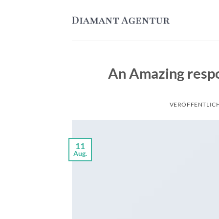
Zum
Inhalt
springen
An Amazing respo
VERÖFFENTLIC
11
Aug.